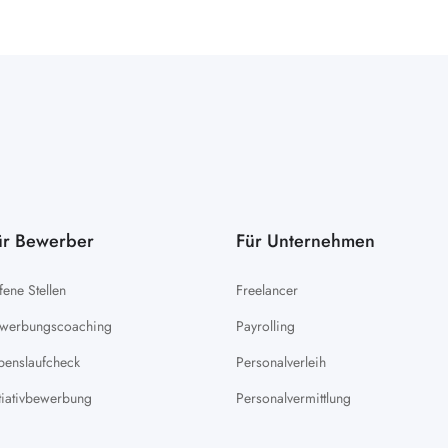
ür Bewerber
Für Unternehmen
fene Stellen
Freelancer
werbungscoaching
Payrolling
benslaufcheck
Personalverleih
itiativbewerbung
Personalvermittlung